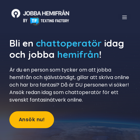
Skip
to
MENU
content
Bli en
chattoperatör
idag
och jobba
hemifrån
!
Är du en person som tycker om att jobba
hemifrån och självständigt, gillar att skriva online
och har bra fantasi? Då är DU personen vi söker!
Ansök redan idag som chattoperatör för ett
svenskt fantasinätverk online.
Ansök nu!