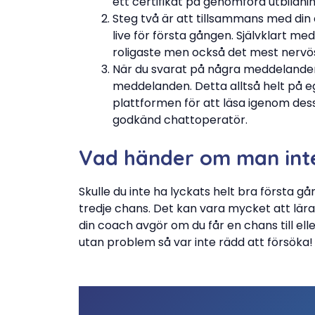
ett certifikat på genomförd utbildnin
Steg två är att tillsammans med di
live för första gången. Självklart me
roligaste men också det mest nervösa 
När du svarat på några meddelanden
meddelanden. Detta alltså helt på eg
plattformen för att läsa igenom de
godkänd chattoperatör.
Vad händer om man inte
Skulle du inte ha lyckats helt bra första g
tredje chans. Det kan vara mycket att lära 
din coach avgör om du får en chans till elle
utan problem så var inte rädd att försöka!