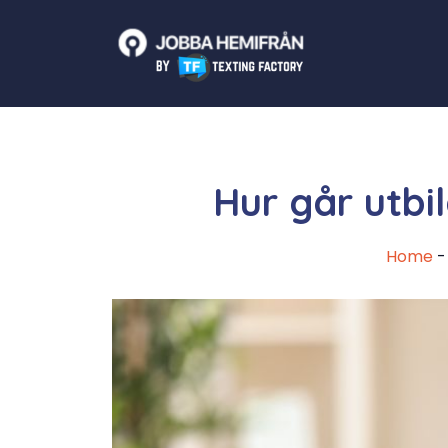
Skip
to
content
Hur går utbil
Home