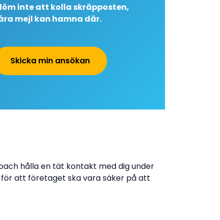
löm inte att kolla skräpposten,
åra mejl kan hamna där.
Skicka min ansökan
oach hålla en tät kontakt med dig under
 för att företaget ska vara säker på att