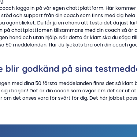
g.
n coach logga in på vår egen chattplattform. Här komme
d stöd och support från din coach som finns med dig hela t
ögonblicket. Du får ju en chans att testa det du just lärt 
 på chattplattfomen tillsammans med din coach så är de
en hand och utan hjälp. När detta är klart ska du säga ti
ssa 50 meddelanden. Har du lyckats bra och din coach go
 blir godkänd på sina testmed
ången med dina 50 första meddelanden finns det så klart bå
sig i början! Det är din coach som avgör om det ser ut att
r om det anses vara för svårt för dig. Det här jobbet pass