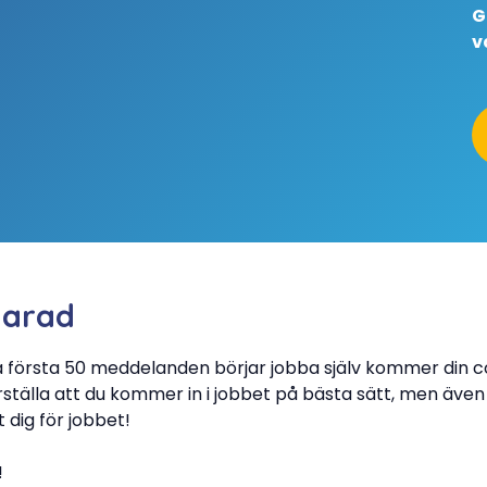
G
v
larad
a första 50 meddelanden börjar jobba själv kommer din c
rställa att du kommer in i jobbet på bästa sätt, men även
 dig för jobbet!
!